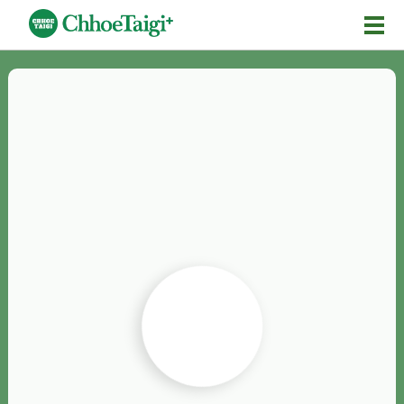
Mĕ-n
Chhōe詞
Chhōe...
Chhōe見本
Chhōe助數詞
Chhōe全文
Chhōe資料集
按怎Chhōe
紹介