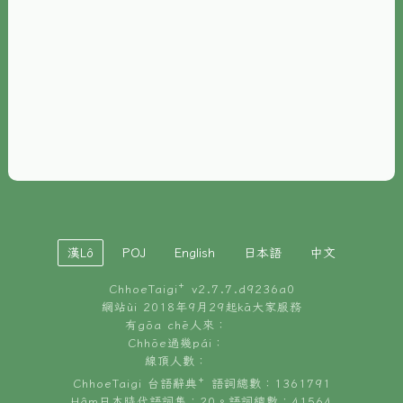
È-phoh
資源
📖
ChhoeTaigi⁺ 冊讀á
🐮
台文牛--哥
📚
台語文記憶
🏛️
白話字博物館
漢Lô
POJ
English
日本語
中文
🐶
狗公會曉學台語
ChhoeTaigi⁺ v
2.7.7.d9236a0
🎪
台文博覽會
網站ùi 2018年9月29起kā大家服務
有gōa chē人來：
🍜
Chhōe過幾pái：
台文雞絲麵
線頂人數：
ChhoeTaigi 台語辭典⁺ 語詞總數：1361791
Hâm日本時代語詞集：20。語詞總數：41564