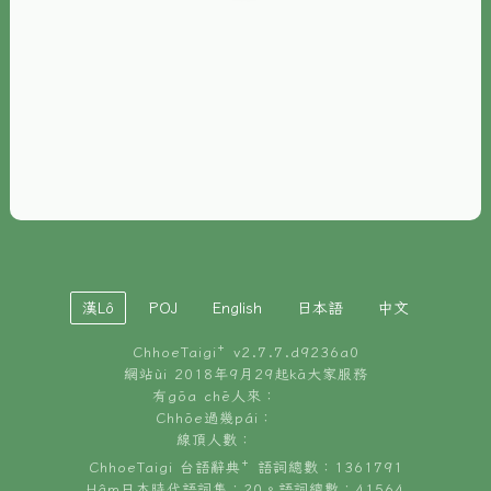
È-phoh
資源
📖
ChhoeTaigi⁺ 冊讀á
🐮
台文牛--哥
📚
台語文記憶
🏛️
白話字博物館
漢Lô
POJ
English
日本語
中文
🐶
狗公會曉學台語
ChhoeTaigi⁺ v
2.7.7.d9236a0
🎪
台文博覽會
網站ùi 2018年9月29起kā大家服務
有gōa chē人來：
🍜
Chhōe過幾pái：
台文雞絲麵
線頂人數：
ChhoeTaigi 台語辭典⁺ 語詞總數：1361791
Hâm日本時代語詞集：20。語詞總數：41564