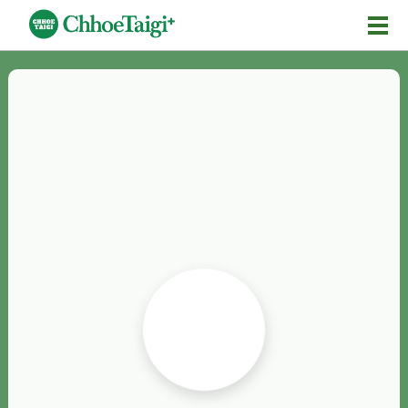
Mĕ-n
Chhōe詞
Chhōe...
Chhōe見本
Chhōe助數詞
Chhōe全文
Chhōe資料集
按怎Chhōe
紹介