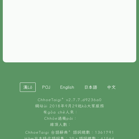
È-phoh
資源
📖
ChhoeTaigi⁺ 冊讀á
🐮
台文牛--哥
📚
台語文記憶
🏛️
白話字博物館
漢Lô
POJ
English
日本語
中文
🐶
狗公會曉學台語
ChhoeTaigi⁺ v
2.7.7.d9236a0
🎪
台文博覽會
網站ùi 2018年9月29起kā大家服務
有gōa chē人來：
🍜
Chhōe過幾pái：
台文雞絲麵
線頂人數：
ChhoeTaigi 台語辭典⁺ 語詞總數：1361791
Hâm日本時代語詞集：20。語詞總數：41564