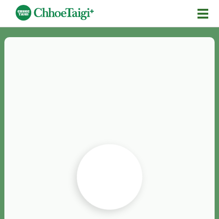
Mĕ-n
Chhōe詞
Chhōe...
Chhōe見本
Chhōe助數詞
Chhōe全文
Chhōe資料集
按怎Chhōe
紹介