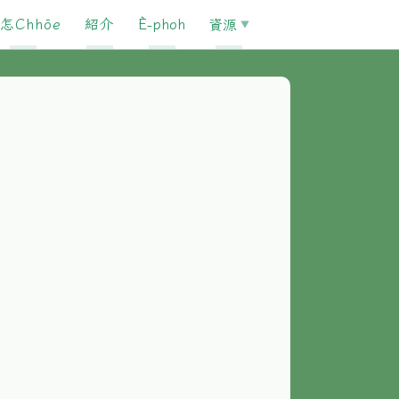
怎Chhōe
紹介
È-phoh
資源