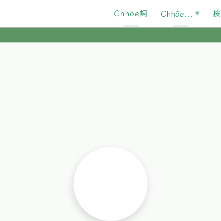
Chhōe詞
按
Chhōe...