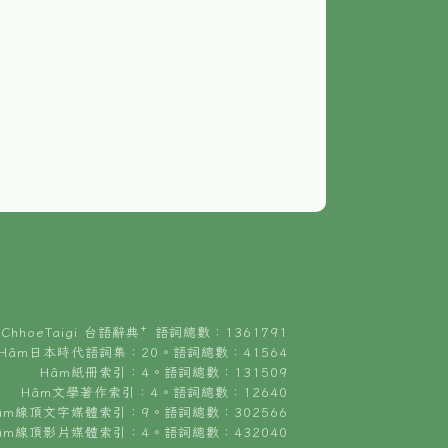
ChhoeTaigi 台語辭典⁺ 語詞總數：1361791
Hâm日本時代語詞集：20。語詞總數：41564
Hâm紙冊索引：4。語詞總數：131509
Hâm文學著作索引：4。語詞總數：12640
âm線頂文字媒體索引：9。語詞總數：302566
âm線頂影片媒體索引：4。語詞總數：432040