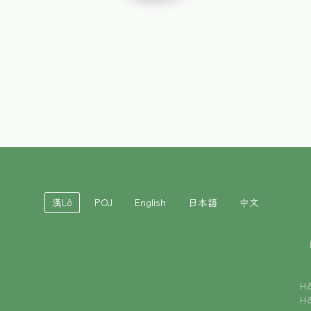
漢Lô
POJ
English
日本語
中文
H
H