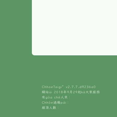
ChhoeTaigi⁺ v
2.7.7.d9236a0
網站ùi 2018年9月29起kā大家服務
有gōa chē人來：
Chhōe過幾pái：
線頂人數：