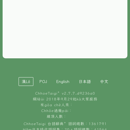
È-phoh
資源
📖
ChhoeTaigi⁺ 冊讀á
🐮
台文牛--哥
📚
台語文記憶
🏛️
白話字博物館
漢Lô
POJ
English
日本語
中文
🐶
狗公會曉學台語
ChhoeTaigi⁺ v
2.7.7.d9236a0
🎪
台文博覽會
網站ùi 2018年9月29起kā大家服務
有gōa chē人來：
🍜
Chhōe過幾pái：
台文雞絲麵
線頂人數：
ChhoeTaigi 台語辭典⁺ 語詞總數：1361791
Hâm日本時代語詞集：20。語詞總數：41564