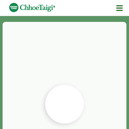
Mĕ-n
Chhōe詞
Chhōe...
Chhōe見本
Chhōe助數詞
Chhōe全文
Chhōe資料集
按怎Chhōe
紹介