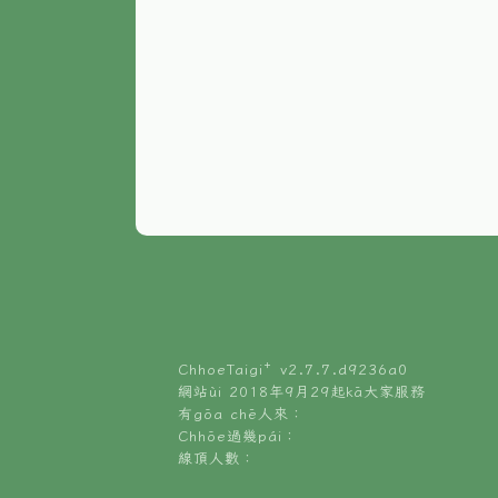
ChhoeTaigi⁺ v
2.7.7.d9236a0
網站ùi 2018年9月29起kā大家服務
有gōa chē人來：
Chhōe過幾pái：
線頂人數：