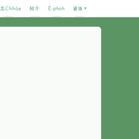
怎Chhōe
紹介
È-phoh
資源