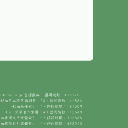
ChhoeTaigi 台語辭典⁺ 語詞總數：1361791
Hâm日本時代語詞集：20。語詞總數：41564
Hâm紙冊索引：4。語詞總數：131509
Hâm文學著作索引：4。語詞總數：12640
âm線頂文字媒體索引：9。語詞總數：302566
âm線頂影片媒體索引：4。語詞總數：432040