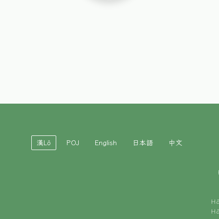
漢Lô
POJ
English
日本語
中文
H
H