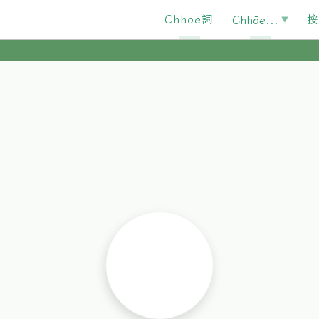
Chhōe詞
按
Chhōe...