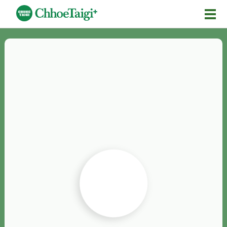
Mĕ-n
Chhōe詞
Chhōe...
Chhōe見本
Chhōe助數詞
Chhōe全文
Chhōe資料集
按怎Chhōe
紹介