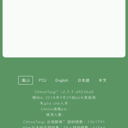
È-phoh
資源
📖
ChhoeTaigi⁺ 冊讀á
🐮
台文牛--哥
📚
台語文記憶
🏛️
白話字博物館
漢Lô
POJ
English
日本語
中文
🐶
狗公會曉學台語
ChhoeTaigi⁺ v
2.7.7.d9236a0
🎪
台文博覽會
網站ùi 2018年9月29起kā大家服務
有gōa chē人來：
🍜
Chhōe過幾pái：
台文雞絲麵
線頂人數：
ChhoeTaigi 台語辭典⁺ 語詞總數：1361791
Hâm日本時代語詞集：20。語詞總數：41564