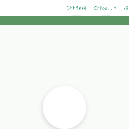
Chhōe詞
按
Chhōe...