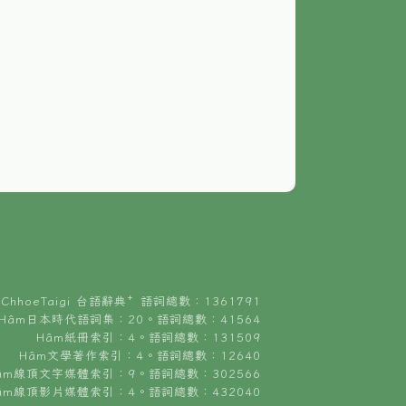
ChhoeTaigi 台語辭典⁺ 語詞總數：1361791
Hâm日本時代語詞集：20。語詞總數：41564
Hâm紙冊索引：4。語詞總數：131509
Hâm文學著作索引：4。語詞總數：12640
âm線頂文字媒體索引：9。語詞總數：302566
âm線頂影片媒體索引：4。語詞總數：432040