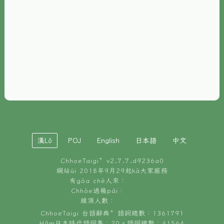
È-phoh
資源
📖
ChhoeTaigi⁺ 冊讀á
🐮
台文牛--哥
📚
台語文記憶
🏛️
白話字博物館
漢Lô
POJ
English
日本語
中文
🐶
狗公會曉學台語
ChhoeTaigi⁺ v
2.7.7.d9236a0
🎪
台文博覽會
網站ùi 2018年9月29起kā大家服務
有gōa chē人來：
🍜
Chhōe過幾pái：
台文雞絲麵
線頂人數：
ChhoeTaigi 台語辭典⁺ 語詞總數：1361791
Hâm日本時代語詞集：20。語詞總數：41564