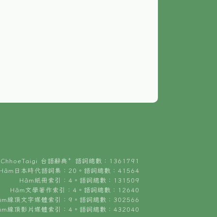
ChhoeTaigi 台語辭典⁺ 語詞總數：1361791
Hâm日本時代語詞集：20。語詞總數：41564
Hâm紙冊索引：4。語詞總數：131509
Hâm文學著作索引：4。語詞總數：12640
âm線頂文字媒體索引：9。語詞總數：302566
âm線頂影片媒體索引：4。語詞總數：432040