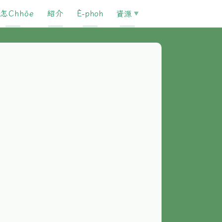
怎Chhōe
紹介
È-phoh
資源