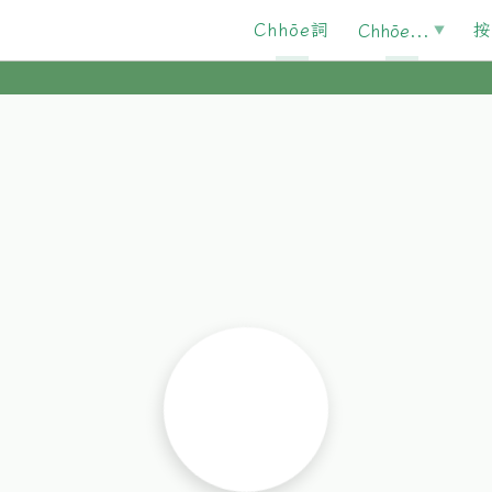
Chhōe詞
按
Chhōe...