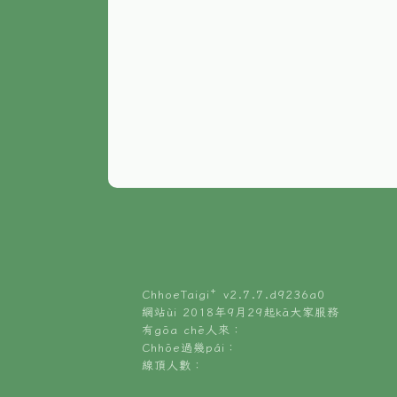
ChhoeTaigi⁺ v
2.7.7.d9236a0
網站ùi 2018年9月29起kā大家服務
有gōa chē人來：
Chhōe過幾pái：
線頂人數：