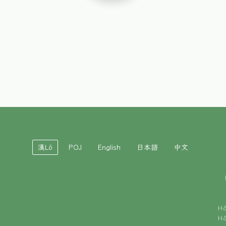
漢Lô
POJ
English
日本語
中文
H
H