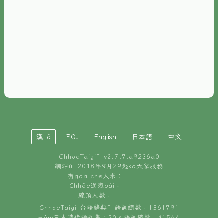
È-phoh
資源
📖
ChhoeTaigi⁺ 冊讀á
🐮
台文牛--哥
📚
台語文記憶
🏛️
白話字博物館
漢Lô
POJ
English
日本語
中文
🐶
狗公會曉學台語
ChhoeTaigi⁺ v
2.7.7.d9236a0
🎪
台文博覽會
網站ùi 2018年9月29起kā大家服務
有gōa chē人來：
🍜
Chhōe過幾pái：
台文雞絲麵
線頂人數：
ChhoeTaigi 台語辭典⁺ 語詞總數：1361791
Hâm日本時代語詞集：20。語詞總數：41564