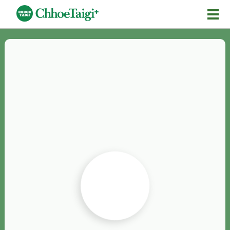
Mĕ-n
Chhōe詞
Chhōe...
Chhōe見本
Chhōe助數詞
Chhōe全文
Chhōe資料集
按怎Chhōe
紹介