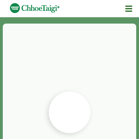
Mĕ-n
Chhōe詞
Chhōe...
Chhōe見本
Chhōe助數詞
Chhōe全文
Chhōe資料集
按怎Chhōe
紹介