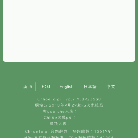
È-phoh
資源
📖
ChhoeTaigi⁺ 冊讀á
🐮
台文牛--哥
📚
台語文記憶
🏛️
白話字博物館
漢Lô
POJ
English
日本語
中文
🐶
狗公會曉學台語
ChhoeTaigi⁺ v
2.7.7.d9236a0
🎪
台文博覽會
網站ùi 2018年9月29起kā大家服務
有gōa chē人來：
🍜
Chhōe過幾pái：
台文雞絲麵
線頂人數：
ChhoeTaigi 台語辭典⁺ 語詞總數：1361791
Hâm日本時代語詞集：20。語詞總數：41564