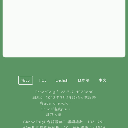
È-phoh
資源
📖
ChhoeTaigi⁺ 冊讀á
🐮
台文牛--哥
📚
台語文記憶
🏛️
白話字博物館
漢Lô
POJ
English
日本語
中文
🐶
狗公會曉學台語
ChhoeTaigi⁺ v
2.7.7.d9236a0
🎪
台文博覽會
網站ùi 2018年9月29起kā大家服務
有gōa chē人來：
🍜
Chhōe過幾pái：
台文雞絲麵
線頂人數：
ChhoeTaigi 台語辭典⁺ 語詞總數：1361791
Hâm日本時代語詞集：20。語詞總數：41564