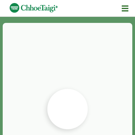
Mĕ-n
Chhōe詞
Chhōe...
Chhōe見本
Chhōe助數詞
Chhōe全文
Chhōe資料集
按怎Chhōe
紹介