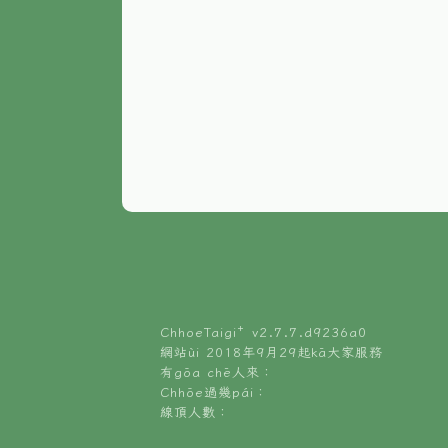
ChhoeTaigi⁺ v
2.7.7.d9236a0
網站ùi 2018年9月29起kā大家服務
有gōa chē人來：
Chhōe過幾pái：
線頂人數：