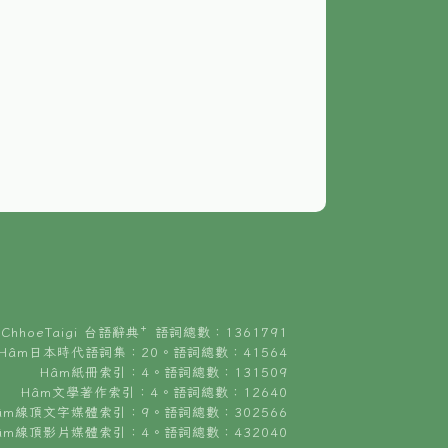
ChhoeTaigi 台語辭典⁺ 語詞總數：1361791
Hâm日本時代語詞集：20。語詞總數：41564
Hâm紙冊索引：4。語詞總數：131509
Hâm文學著作索引：4。語詞總數：12640
âm線頂文字媒體索引：9。語詞總數：302566
âm線頂影片媒體索引：4。語詞總數：432040