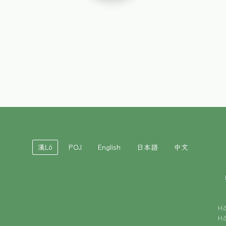
漢Lô
POJ
English
日本語
中文
H
H