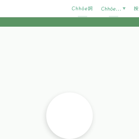
Chhōe詞
按
Chhōe...