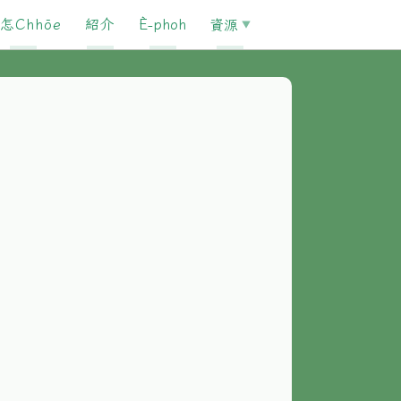
怎Chhōe
紹介
È-phoh
資源