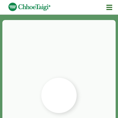
Mĕ-n
Chhōe詞
Chhōe...
Chhōe見本
Chhōe助數詞
Chhōe全文
Chhōe資料集
按怎Chhōe
紹介