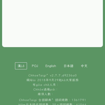
È-phoh
資源
📖
ChhoeTaigi⁺ 冊讀á
🐮
台文牛--哥
📚
台語文記憶
🏛️
白話字博物館
漢Lô
POJ
English
日本語
中文
🐶
狗公會曉學台語
ChhoeTaigi⁺ v
2.7.7.d9236a0
🎪
台文博覽會
網站ùi 2018年9月29起kā大家服務
有gōa chē人來：
🍜
Chhōe過幾pái：
台文雞絲麵
線頂人數：
ChhoeTaigi 台語辭典⁺ 語詞總數：1361791
Hâm日本時代語詞集：20。語詞總數：41564