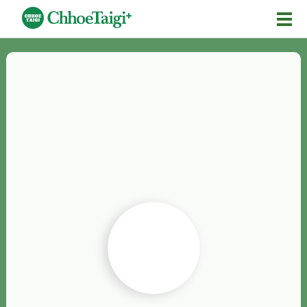
Mĕ-n
Chhōe詞
Chhōe...
Chhōe見本
Chhōe助數詞
Chhōe全文
Chhōe資料集
按怎Chhōe
紹介