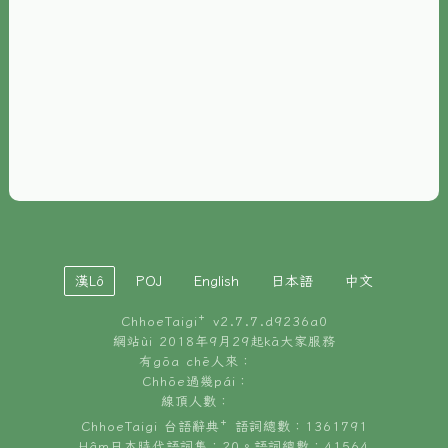
È-phoh
資源
📖
ChhoeTaigi⁺ 冊讀á
🐮
台文牛--哥
📚
台語文記憶
🏛️
白話字博物館
漢Lô
POJ
English
日本語
中文
🐶
狗公會曉學台語
ChhoeTaigi⁺ v
2.7.7.d9236a0
🎪
台文博覽會
網站ùi 2018年9月29起kā大家服務
有gōa chē人來：
🍜
Chhōe過幾pái：
台文雞絲麵
線頂人數：
ChhoeTaigi 台語辭典⁺ 語詞總數：1361791
Hâm日本時代語詞集：20。語詞總數：41564