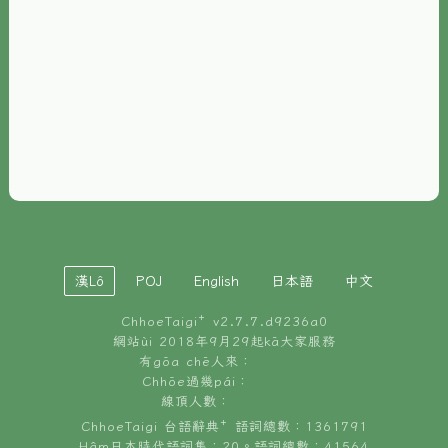
È-phoh
資源
📖
ChhoeTaigi⁺ 冊讀á
🐮
台文牛--哥
📚
台語文記憶
🏛️
白話字博物館
漢Lô
POJ
English
日本語
中文
🐶
狗公會曉學台語
ChhoeTaigi⁺ v
2.7.7.d9236a0
🎪
台文博覽會
網站ùi 2018年9月29起kā大家服務
有gōa chē人來：
🍜
Chhōe過幾pái：
台文雞絲麵
線頂人數：
ChhoeTaigi 台語辭典⁺ 語詞總數：1361791
Hâm日本時代語詞集：20。語詞總數：41564