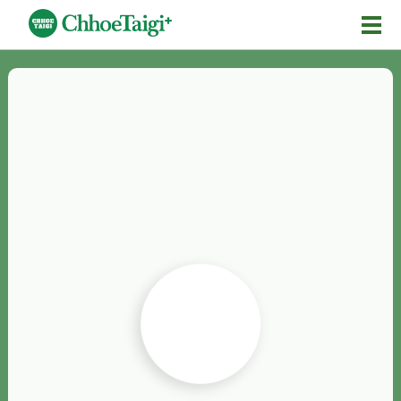
Mĕ-n
Chhōe詞
Chhōe...
Chhōe見本
Chhōe助數詞
Chhōe全文
Chhōe資料集
按怎Chhōe
紹介