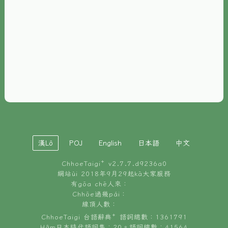
È-phoh
資源
📖
ChhoeTaigi⁺ 冊讀á
🐮
台文牛--哥
📚
台語文記憶
🏛️
白話字博物館
漢Lô
POJ
English
日本語
中文
🐶
狗公會曉學台語
ChhoeTaigi⁺ v
2.7.7.d9236a0
🎪
台文博覽會
網站ùi 2018年9月29起kā大家服務
有gōa chē人來：
🍜
Chhōe過幾pái：
台文雞絲麵
線頂人數：
ChhoeTaigi 台語辭典⁺ 語詞總數：1361791
Hâm日本時代語詞集：20。語詞總數：41564