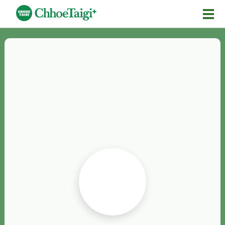
Mĕ-n
Chhōe詞
Chhōe...
Chhōe見本
Chhōe助數詞
Chhōe全文
Chhōe資料集
按怎Chhōe
紹介