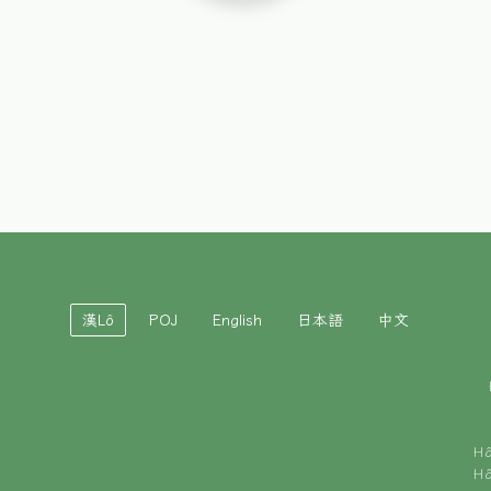
漢Lô
POJ
English
日本語
中文
H
H