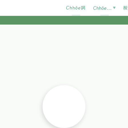
Chhōe詞
按
Chhōe...