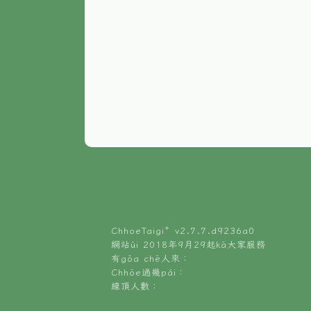
ChhoeTaigi⁺ v
2.7.7.d9236a0
網站ùi 2018年9月29起kā大家服務
有gōa chē人來：
Chhōe過幾pái：
線頂人數：