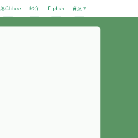
怎Chhōe
紹介
È-phoh
資源