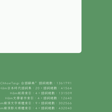
ChhoeTaigi 台語辭典⁺ 語詞總數：1361791
Hâm日本時代語詞集：20。語詞總數：41564
Hâm紙冊索引：4。語詞總數：131509
Hâm文學著作索引：4。語詞總數：12640
âm線頂文字媒體索引：9。語詞總數：302566
âm線頂影片媒體索引：4。語詞總數：432040