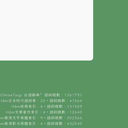
ChhoeTaigi 台語辭典⁺ 語詞總數：1361791
Hâm日本時代語詞集：20。語詞總數：41564
Hâm紙冊索引：4。語詞總數：131509
Hâm文學著作索引：4。語詞總數：12640
âm線頂文字媒體索引：9。語詞總數：302566
âm線頂影片媒體索引：4。語詞總數：432040