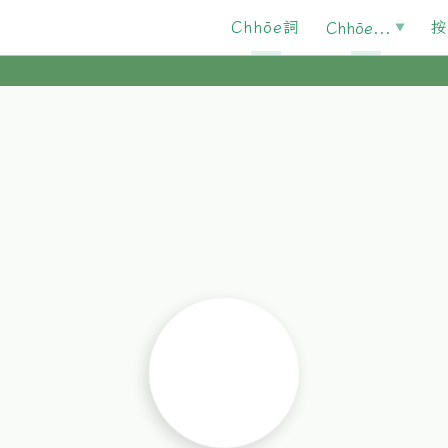
Chhōe詞
按
Chhōe...