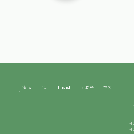
漢Lô
POJ
English
日本語
中文
H
H