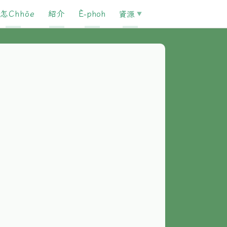
怎Chhōe
紹介
È-phoh
資源