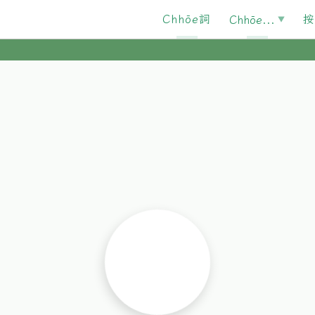
Chhōe詞
按
Chhōe...