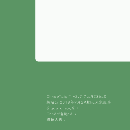
ChhoeTaigi⁺ v
2.7.7.d9236a0
網站ùi 2018年9月29起kā大家服務
有gōa chē人來：
Chhōe過幾pái：
線頂人數：