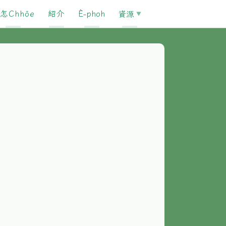
怎Chhōe
紹介
È-phoh
資源