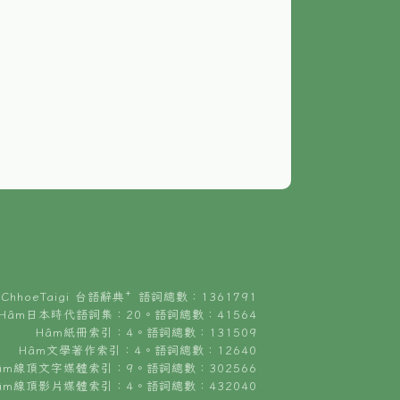
ChhoeTaigi 台語辭典⁺ 語詞總數：1361791
Hâm日本時代語詞集：20。語詞總數：41564
Hâm紙冊索引：4。語詞總數：131509
Hâm文學著作索引：4。語詞總數：12640
âm線頂文字媒體索引：9。語詞總數：302566
âm線頂影片媒體索引：4。語詞總數：432040