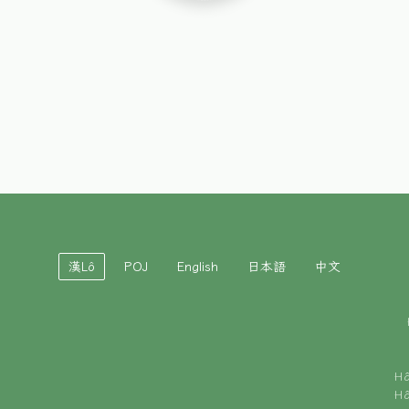
漢Lô
POJ
English
日本語
中文
H
H