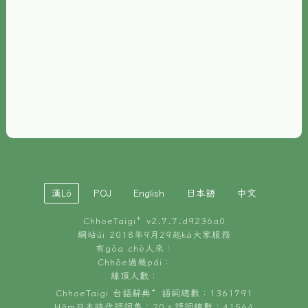
È-phoh
資源
📖
ChhoeTaigi⁺ 冊讀á
🐮
台文牛--哥
📚
台語文記憶
🏛️
白話字博物館
漢Lô
POJ
English
日本語
中文
🐶
狗公會曉學台語
ChhoeTaigi⁺ v
2.7.7.d9236a0
🎪
台文博覽會
網站ùi 2018年9月29起kā大家服務
有gōa chē人來：
🍜
Chhōe過幾pái：
台文雞絲麵
線頂人數：
ChhoeTaigi 台語辭典⁺ 語詞總數：1361791
Hâm日本時代語詞集：20。語詞總數：41564