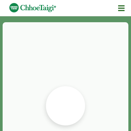
Mĕ-n
Chhōe詞
Chhōe...
Chhōe見本
Chhōe助數詞
Chhōe全文
Chhōe資料集
按怎Chhōe
紹介