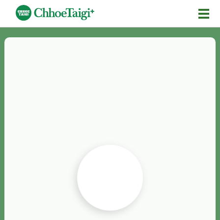
Mĕ-n
Chhōe詞
Chhōe...
Chhōe見本
Chhōe助數詞
Chhōe全文
Chhōe資料集
按怎Chhōe
紹介