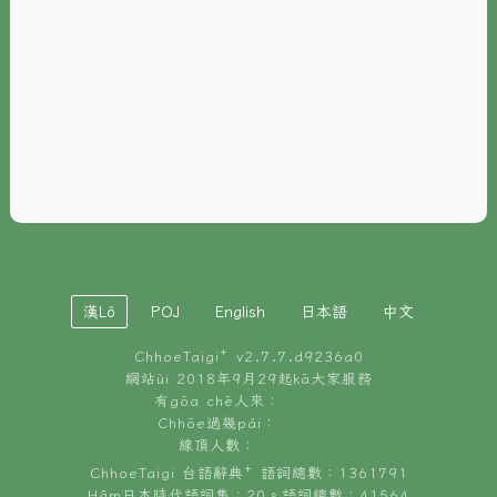
È-phoh
資源
📖
ChhoeTaigi⁺ 冊讀á
🐮
台文牛--哥
📚
台語文記憶
🏛️
白話字博物館
漢Lô
POJ
English
日本語
中文
🐶
狗公會曉學台語
ChhoeTaigi⁺ v
2.7.7.d9236a0
🎪
台文博覽會
網站ùi 2018年9月29起kā大家服務
有gōa chē人來：
🍜
Chhōe過幾pái：
台文雞絲麵
線頂人數：
ChhoeTaigi 台語辭典⁺ 語詞總數：1361791
Hâm日本時代語詞集：20。語詞總數：41564