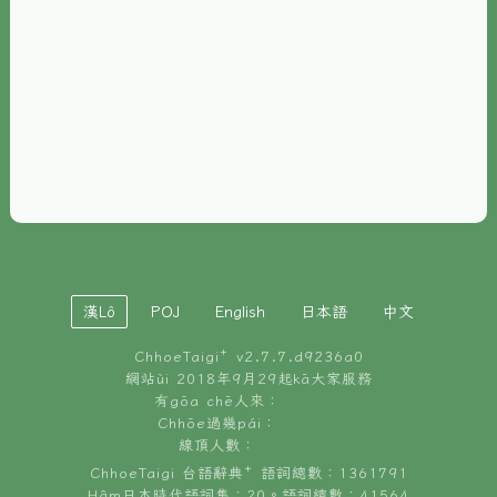
È-phoh
資源
📖
ChhoeTaigi⁺ 冊讀á
🐮
台文牛--哥
📚
台語文記憶
🏛️
白話字博物館
漢Lô
POJ
English
日本語
中文
🐶
狗公會曉學台語
ChhoeTaigi⁺ v
2.7.7.d9236a0
🎪
台文博覽會
網站ùi 2018年9月29起kā大家服務
有gōa chē人來：
🍜
Chhōe過幾pái：
台文雞絲麵
線頂人數：
ChhoeTaigi 台語辭典⁺ 語詞總數：1361791
Hâm日本時代語詞集：20。語詞總數：41564