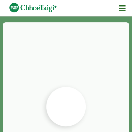
Mĕ-n
Chhōe詞
Chhōe...
Chhōe見本
Chhōe助數詞
Chhōe全文
Chhōe資料集
按怎Chhōe
紹介