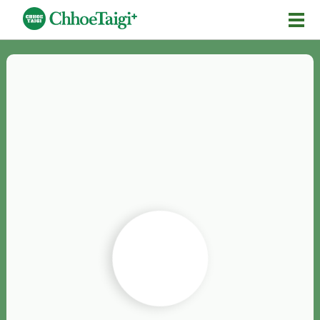
Mĕ-n
Chhōe詞
Chhōe...
Chhōe見本
Chhōe助數詞
Chhōe全文
Chhōe資料集
按怎Chhōe
紹介