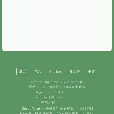
È-phoh
資源
📖
ChhoeTaigi⁺ 冊讀á
🐮
台文牛--哥
📚
台語文記憶
🏛️
白話字博物館
漢Lô
POJ
English
日本語
中文
🐶
狗公會曉學台語
ChhoeTaigi⁺ v
2.7.7.d9236a0
🎪
台文博覽會
網站ùi 2018年9月29起kā大家服務
有gōa chē人來：
🍜
Chhōe過幾pái：
台文雞絲麵
線頂人數：
ChhoeTaigi 台語辭典⁺ 語詞總數：1361791
Hâm日本時代語詞集：20。語詞總數：41564