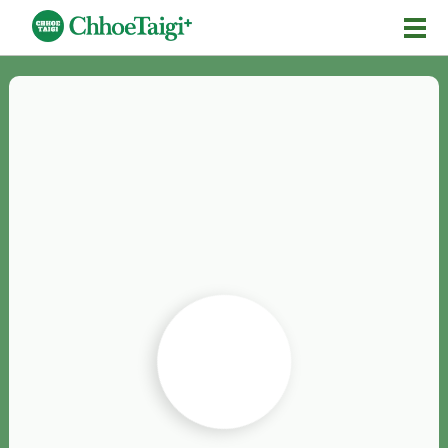
Mĕ-n
Chhōe詞
Chhōe...
Chhōe見本
Chhōe助數詞
Chhōe全文
Chhōe資料集
按怎Chhōe
紹介