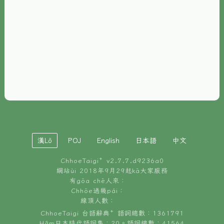
È-phoh
資源
📖
ChhoeTaigi⁺ 冊讀á
🐮
台文牛--哥
📚
台語文記憶
🏛️
白話字博物館
漢Lô
POJ
English
日本語
中文
🐶
狗公會曉學台語
ChhoeTaigi⁺ v
2.7.7.d9236a0
🎪
台文博覽會
網站ùi 2018年9月29起kā大家服務
有gōa chē人來：
🍜
Chhōe過幾pái：
台文雞絲麵
線頂人數：
ChhoeTaigi 台語辭典⁺ 語詞總數：1361791
Hâm日本時代語詞集：20。語詞總數：41564