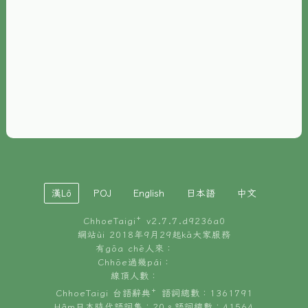
È-phoh
資源
📖
ChhoeTaigi⁺ 冊讀á
🐮
台文牛--哥
📚
台語文記憶
🏛️
白話字博物館
漢Lô
POJ
English
日本語
中文
🐶
狗公會曉學台語
ChhoeTaigi⁺ v
2.7.7.d9236a0
🎪
台文博覽會
網站ùi 2018年9月29起kā大家服務
有gōa chē人來：
🍜
Chhōe過幾pái：
台文雞絲麵
線頂人數：
ChhoeTaigi 台語辭典⁺ 語詞總數：1361791
Hâm日本時代語詞集：20。語詞總數：41564