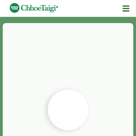
Mĕ-n
Chhōe詞
Chhōe...
Chhōe見本
Chhōe助數詞
Chhōe全文
Chhōe資料集
按怎Chhōe
紹介