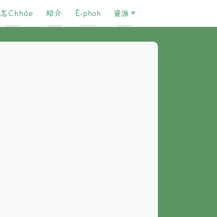
怎Chhōe
紹介
È-phoh
資源