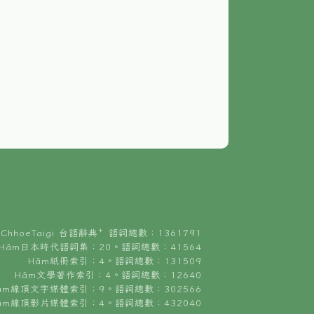
ChhoeTaigi 台語辭典⁺ 語詞總數：1361791
Hâm日本時代語詞集：20。語詞總數：41564
Hâm紙冊索引：4。語詞總數：131509
Hâm文學著作索引：4。語詞總數：12640
âm線頂文字媒體索引：9。語詞總數：302566
âm線頂影片媒體索引：4。語詞總數：432040