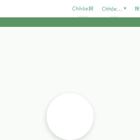
Chhōe詞
按
Chhōe...