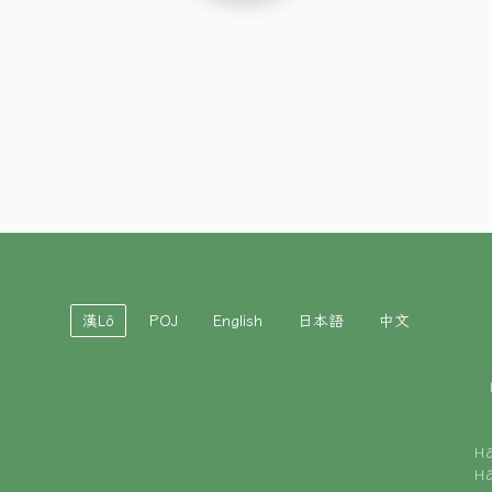
漢Lô
POJ
English
日本語
中文
H
H