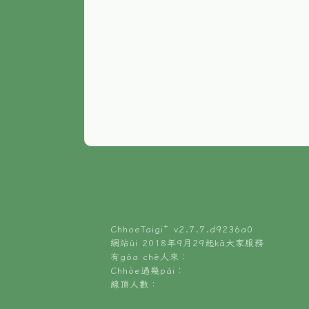
ChhoeTaigi⁺ v
2.7.7.d9236a0
網站ùi 2018年9月29起kā大家服務
有gōa chē人來：
Chhōe過幾pái：
線頂人數：