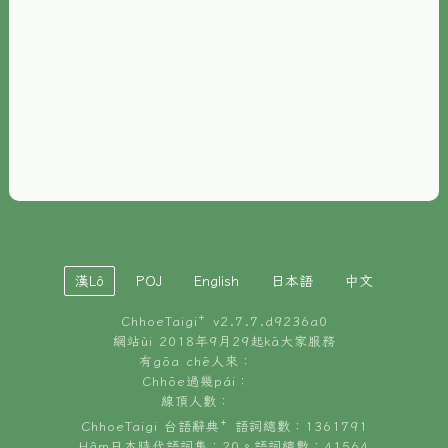
È-phoh
資源
📖
ChhoeTaigi⁺ 冊讀á
🐮
台文牛--哥
📚
台語文記憶
🏛️
白話字博物館
漢Lô
POJ
English
日本語
中文
🐶
狗公會曉學台語
ChhoeTaigi⁺ v
2.7.7.d9236a0
🎪
台文博覽會
網站ùi 2018年9月29起kā大家服務
有gōa chē人來：
🍜
Chhōe過幾pái：
台文雞絲麵
線頂人數：
ChhoeTaigi 台語辭典⁺ 語詞總數：1361791
Hâm日本時代語詞集：20。語詞總數：41564