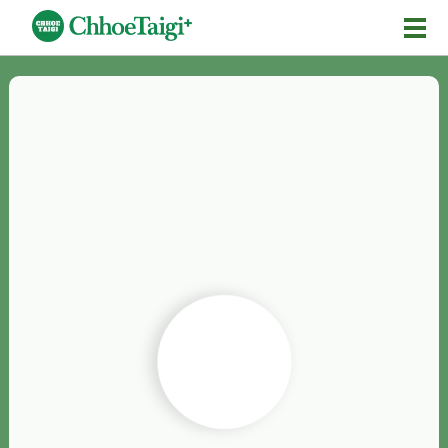
Mĕ-n
Chhōe詞
Chhōe...
Chhōe見本
Chhōe助數詞
Chhōe全文
Chhōe資料集
按怎Chhōe
紹介