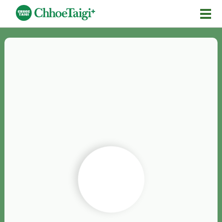
Mĕ-n
Chhōe詞
Chhōe...
Chhōe見本
Chhōe助數詞
Chhōe全文
Chhōe資料集
按怎Chhōe
紹介