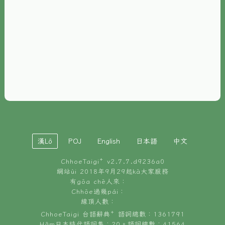
È-phoh
資源
📖
ChhoeTaigi⁺ 冊讀á
🐮
台文牛--哥
📚
台語文記憶
🏛️
白話字博物館
漢Lô
POJ
English
日本語
中文
🐶
狗公會曉學台語
ChhoeTaigi⁺ v
2.7.7.d9236a0
🎪
台文博覽會
網站ùi 2018年9月29起kā大家服務
有gōa chē人來：
🍜
Chhōe過幾pái：
台文雞絲麵
線頂人數：
ChhoeTaigi 台語辭典⁺ 語詞總數：1361791
Hâm日本時代語詞集：20。語詞總數：41564