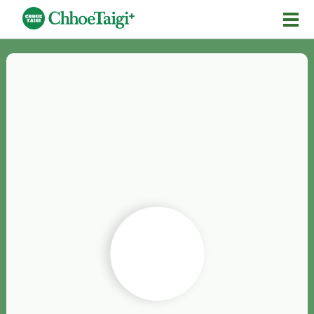
Mĕ-n
Chhōe詞
Chhōe...
Chhōe見本
Chhōe助數詞
Chhōe全文
Chhōe資料集
按怎Chhōe
紹介