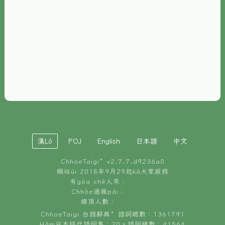
È-phoh
資源
📖
ChhoeTaigi⁺ 冊讀á
🐮
台文牛--哥
📚
台語文記憶
🏛️
白話字博物館
漢Lô
POJ
English
日本語
中文
🐶
狗公會曉學台語
ChhoeTaigi⁺ v
2.7.7.d9236a0
🎪
台文博覽會
網站ùi 2018年9月29起kā大家服務
有gōa chē人來：
🍜
Chhōe過幾pái：
台文雞絲麵
線頂人數：
ChhoeTaigi 台語辭典⁺ 語詞總數：1361791
Hâm日本時代語詞集：20。語詞總數：41564