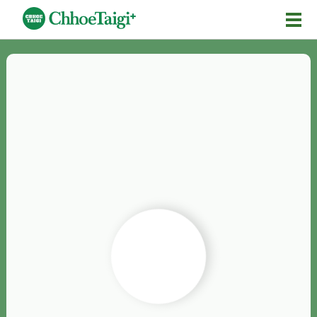
Mĕ-n
Chhōe詞
Chhōe...
Chhōe見本
Chhōe助數詞
Chhōe全文
Chhōe資料集
按怎Chhōe
紹介