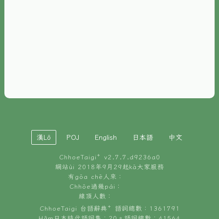
È-phoh
資源
📖
ChhoeTaigi⁺ 冊讀á
🐮
台文牛--哥
📚
台語文記憶
🏛️
白話字博物館
漢Lô
POJ
English
日本語
中文
🐶
狗公會曉學台語
ChhoeTaigi⁺ v
2.7.7.d9236a0
🎪
台文博覽會
網站ùi 2018年9月29起kā大家服務
有gōa chē人來：
🍜
Chhōe過幾pái：
台文雞絲麵
線頂人數：
ChhoeTaigi 台語辭典⁺ 語詞總數：1361791
Hâm日本時代語詞集：20。語詞總數：41564