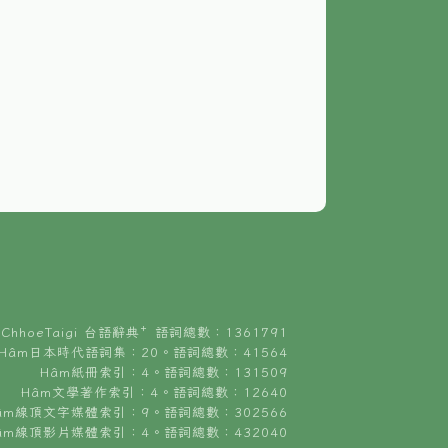
ChhoeTaigi 台語辭典⁺ 語詞總數：1361791
Hâm日本時代語詞集：20。語詞總數：41564
Hâm紙冊索引：4。語詞總數：131509
Hâm文學著作索引：4。語詞總數：12640
âm線頂文字媒體索引：9。語詞總數：302566
âm線頂影片媒體索引：4。語詞總數：432040