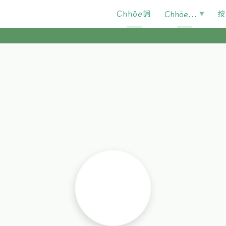
Chhōe詞
按
Chhōe...