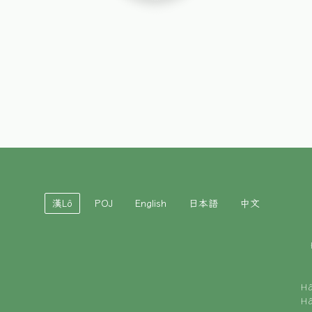
漢Lô
POJ
English
日本語
中文
H
H