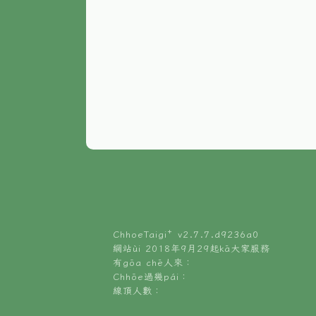
ChhoeTaigi⁺ v
2.7.7.d9236a0
網站ùi 2018年9月29起kā大家服務
有gōa chē人來：
Chhōe過幾pái：
線頂人數：