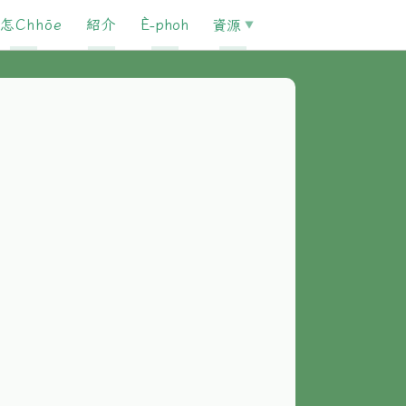
怎Chhōe
紹介
È-phoh
資源