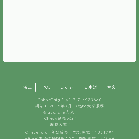
È-phoh
資源
📖
ChhoeTaigi⁺ 冊讀á
🐮
台文牛--哥
📚
台語文記憶
🏛️
白話字博物館
漢Lô
POJ
English
日本語
中文
🐶
狗公會曉學台語
ChhoeTaigi⁺ v
2.7.7.d9236a0
🎪
台文博覽會
網站ùi 2018年9月29起kā大家服務
有gōa chē人來：
🍜
Chhōe過幾pái：
台文雞絲麵
線頂人數：
ChhoeTaigi 台語辭典⁺ 語詞總數：1361791
Hâm日本時代語詞集：20。語詞總數：41564