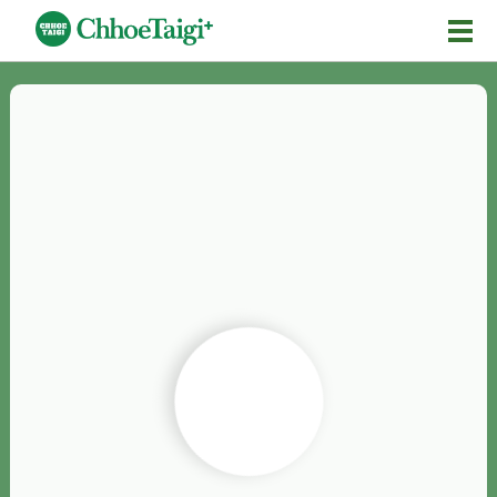
Mĕ-n
Chhōe詞
Chhōe...
Chhōe見本
Chhōe助數詞
Chhōe全文
Chhōe資料集
按怎Chhōe
紹介