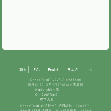
È-phoh
資源
📖
ChhoeTaigi⁺ 冊讀á
🐮
台文牛--哥
📚
台語文記憶
🏛️
白話字博物館
漢Lô
POJ
English
日本語
中文
🐶
狗公會曉學台語
ChhoeTaigi⁺ v
2.7.7.d9236a0
🎪
台文博覽會
網站ùi 2018年9月29起kā大家服務
有gōa chē人來：
🍜
Chhōe過幾pái：
台文雞絲麵
線頂人數：
ChhoeTaigi 台語辭典⁺ 語詞總數：1361791
Hâm日本時代語詞集：20。語詞總數：41564