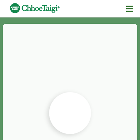
Mĕ-n
Chhōe詞
Chhōe...
Chhōe見本
Chhōe助數詞
Chhōe全文
Chhōe資料集
按怎Chhōe
紹介