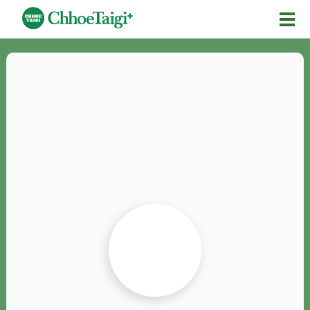
Mĕ-n
Chhōe詞
Chhōe...
Chhōe見本
Chhōe助數詞
Chhōe全文
Chhōe資料集
按怎Chhōe
紹介