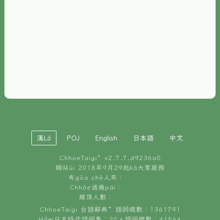
È-phoh
資源
📖
ChhoeTaigi⁺ 冊讀á
🐮
台文牛--哥
📚
台語文記憶
🏛️
白話字博物館
漢Lô
POJ
English
日本語
中文
🐶
狗公會曉學台語
ChhoeTaigi⁺ v
2.7.7.d9236a0
🎪
台文博覽會
網站ùi 2018年9月29起kā大家服務
有gōa chē人來：
🍜
Chhōe過幾pái：
台文雞絲麵
線頂人數：
ChhoeTaigi 台語辭典⁺ 語詞總數：1361791
Hâm日本時代語詞集：20。語詞總數：41564