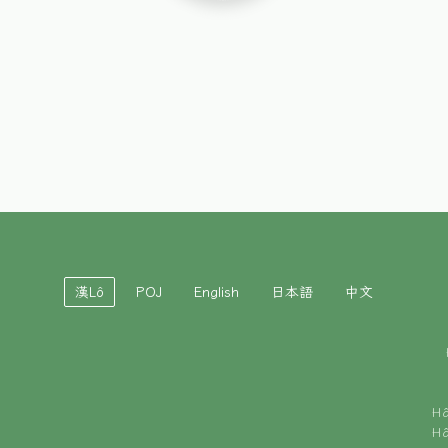
漢Lô
POJ
English
日本語
中文
H
H