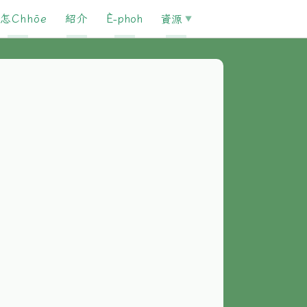
怎Chhōe
紹介
È-phoh
資源