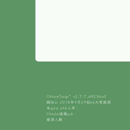
ChhoeTaigi⁺ v
2.7.7.d9236a0
網站ùi 2018年9月29起kā大家服務
有gōa chē人來：
Chhōe過幾pái：
線頂人數：