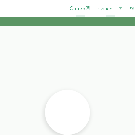
Chhōe詞
按
Chhōe...