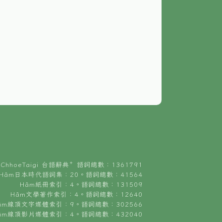
ChhoeTaigi 台語辭典⁺ 語詞總數：1361791
Hâm日本時代語詞集：20。語詞總數：41564
Hâm紙冊索引：4。語詞總數：131509
Hâm文學著作索引：4。語詞總數：12640
âm線頂文字媒體索引：9。語詞總數：302566
âm線頂影片媒體索引：4。語詞總數：432040