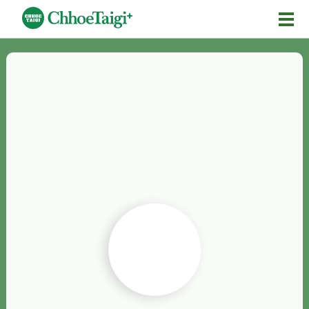
Mĕ-n
Chhōe詞
Chhōe...
Chhōe見本
Chhōe助數詞
Chhōe全文
Chhōe資料集
按怎Chhōe
紹介