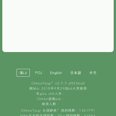
È-phoh
資源
📖
ChhoeTaigi⁺ 冊讀á
🐮
台文牛--哥
📚
台語文記憶
🏛️
白話字博物館
漢Lô
POJ
English
日本語
中文
🐶
狗公會曉學台語
ChhoeTaigi⁺ v
2.7.7.d9236a0
🎪
台文博覽會
網站ùi 2018年9月29起kā大家服務
有gōa chē人來：
🍜
Chhōe過幾pái：
台文雞絲麵
線頂人數：
ChhoeTaigi 台語辭典⁺ 語詞總數：1361791
Hâm日本時代語詞集：20。語詞總數：41564