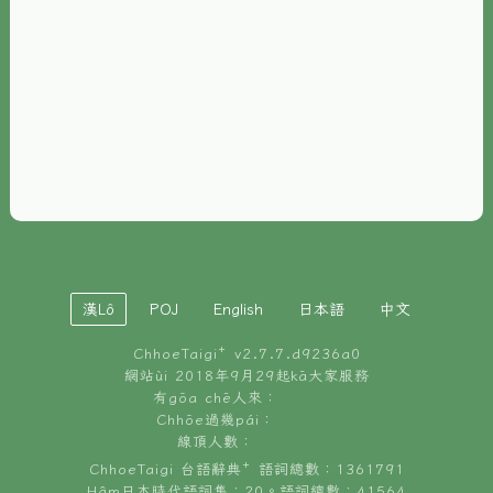
È-phoh
資源
📖
ChhoeTaigi⁺ 冊讀á
🐮
台文牛--哥
📚
台語文記憶
🏛️
白話字博物館
漢Lô
POJ
English
日本語
中文
🐶
狗公會曉學台語
ChhoeTaigi⁺ v
2.7.7.d9236a0
🎪
台文博覽會
網站ùi 2018年9月29起kā大家服務
有gōa chē人來：
🍜
Chhōe過幾pái：
台文雞絲麵
線頂人數：
ChhoeTaigi 台語辭典⁺ 語詞總數：1361791
Hâm日本時代語詞集：20。語詞總數：41564