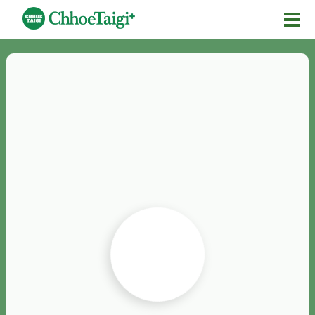
Mĕ-n
Chhōe詞
Chhōe...
Chhōe見本
Chhōe助數詞
Chhōe全文
Chhōe資料集
按怎Chhōe
紹介