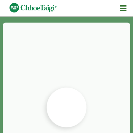
Mĕ-n
Chhōe詞
Chhōe...
Chhōe見本
Chhōe助數詞
Chhōe全文
Chhōe資料集
按怎Chhōe
紹介