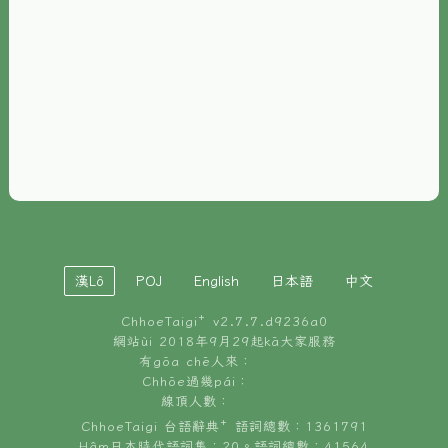
È-phoh
資源
📖
ChhoeTaigi⁺ 冊讀á
🐮
台文牛--哥
📚
台語文記憶
🏛️
白話字博物館
漢Lô
POJ
English
日本語
中文
🐶
狗公會曉學台語
ChhoeTaigi⁺ v
2.7.7.d9236a0
🎪
台文博覽會
網站ùi 2018年9月29起kā大家服務
有gōa chē人來：
🍜
Chhōe過幾pái：
台文雞絲麵
線頂人數：
ChhoeTaigi 台語辭典⁺ 語詞總數：1361791
Hâm日本時代語詞集：20。語詞總數：41564