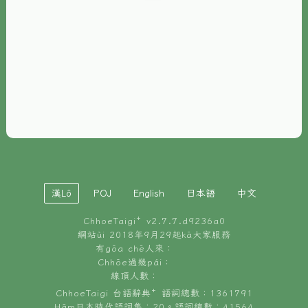
È-phoh
資源
📖
ChhoeTaigi⁺ 冊讀á
🐮
台文牛--哥
📚
台語文記憶
🏛️
白話字博物館
漢Lô
POJ
English
日本語
中文
🐶
狗公會曉學台語
ChhoeTaigi⁺ v
2.7.7.d9236a0
🎪
台文博覽會
網站ùi 2018年9月29起kā大家服務
有gōa chē人來：
🍜
Chhōe過幾pái：
台文雞絲麵
線頂人數：
ChhoeTaigi 台語辭典⁺ 語詞總數：1361791
Hâm日本時代語詞集：20。語詞總數：41564