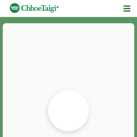
Mĕ-n
Chhōe詞
Chhōe...
Chhōe見本
Chhōe助數詞
Chhōe全文
Chhōe資料集
按怎Chhōe
紹介