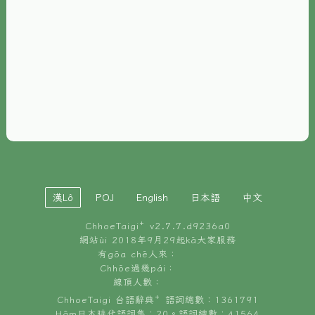
È-phoh
資源
📖
ChhoeTaigi⁺ 冊讀á
🐮
台文牛--哥
📚
台語文記憶
🏛️
白話字博物館
漢Lô
POJ
English
日本語
中文
🐶
狗公會曉學台語
ChhoeTaigi⁺ v
2.7.7.d9236a0
🎪
台文博覽會
網站ùi 2018年9月29起kā大家服務
有gōa chē人來：
🍜
Chhōe過幾pái：
台文雞絲麵
線頂人數：
ChhoeTaigi 台語辭典⁺ 語詞總數：1361791
Hâm日本時代語詞集：20。語詞總數：41564