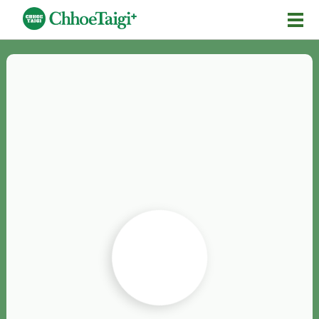
Mĕ-n
Chhōe詞
Chhōe...
Chhōe見本
Chhōe助數詞
Chhōe全文
Chhōe資料集
按怎Chhōe
紹介