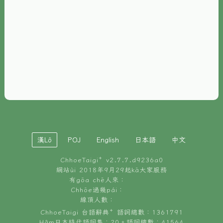
È-phoh
資源
📖
ChhoeTaigi⁺ 冊讀á
🐮
台文牛--哥
📚
台語文記憶
🏛️
白話字博物館
漢Lô
POJ
English
日本語
中文
🐶
狗公會曉學台語
ChhoeTaigi⁺ v
2.7.7.d9236a0
🎪
台文博覽會
網站ùi 2018年9月29起kā大家服務
有gōa chē人來：
🍜
Chhōe過幾pái：
台文雞絲麵
線頂人數：
ChhoeTaigi 台語辭典⁺ 語詞總數：1361791
Hâm日本時代語詞集：20。語詞總數：41564