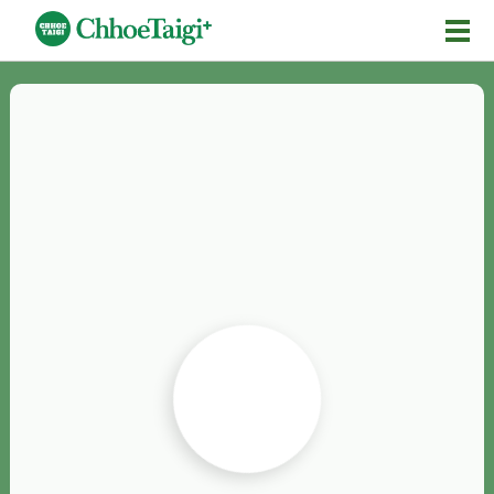
Mĕ-n
Chhōe詞
Chhōe...
Chhōe見本
Chhōe助數詞
Chhōe全文
Chhōe資料集
按怎Chhōe
紹介