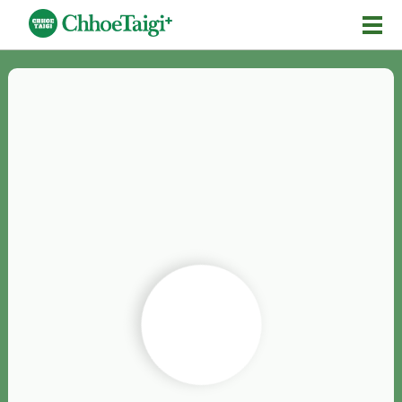
Mĕ-n
Chhōe詞
Chhōe...
Chhōe見本
Chhōe助數詞
Chhōe全文
Chhōe資料集
按怎Chhōe
紹介