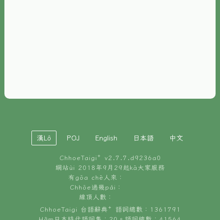
È-phoh
資源
📖
ChhoeTaigi⁺ 冊讀á
🐮
台文牛--哥
📚
台語文記憶
🏛️
白話字博物館
漢Lô
POJ
English
日本語
中文
🐶
狗公會曉學台語
ChhoeTaigi⁺ v
2.7.7.d9236a0
🎪
台文博覽會
網站ùi 2018年9月29起kā大家服務
有gōa chē人來：
🍜
Chhōe過幾pái：
台文雞絲麵
線頂人數：
ChhoeTaigi 台語辭典⁺ 語詞總數：1361791
Hâm日本時代語詞集：20。語詞總數：41564