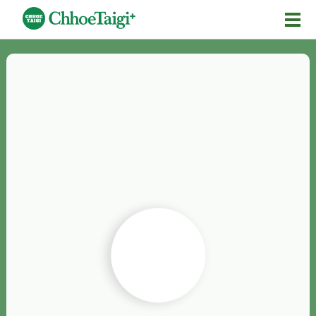
Mĕ-n
Chhōe詞
Chhōe...
Chhōe見本
Chhōe助數詞
Chhōe全文
Chhōe資料集
按怎Chhōe
紹介