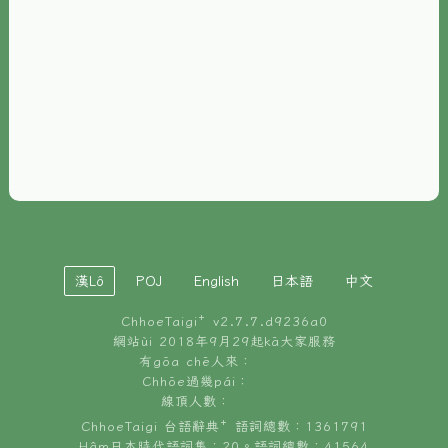
È-phoh
資源
📖
ChhoeTaigi⁺ 冊讀á
🐮
台文牛--哥
📚
台語文記憶
🏛️
白話字博物館
漢Lô
POJ
English
日本語
中文
🐶
狗公會曉學台語
ChhoeTaigi⁺ v
2.7.7.d9236a0
🎪
台文博覽會
網站ùi 2018年9月29起kā大家服務
有gōa chē人來：
🍜
Chhōe過幾pái：
台文雞絲麵
線頂人數：
ChhoeTaigi 台語辭典⁺ 語詞總數：1361791
Hâm日本時代語詞集：20。語詞總數：41564