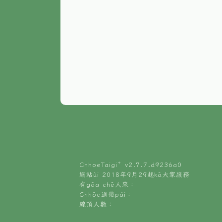
ChhoeTaigi⁺ v
2.7.7.d9236a0
網站ùi 2018年9月29起kā大家服務
有gōa chē人來：
Chhōe過幾pái：
線頂人數：