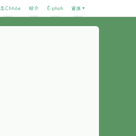
怎Chhōe
紹介
È-phoh
資源