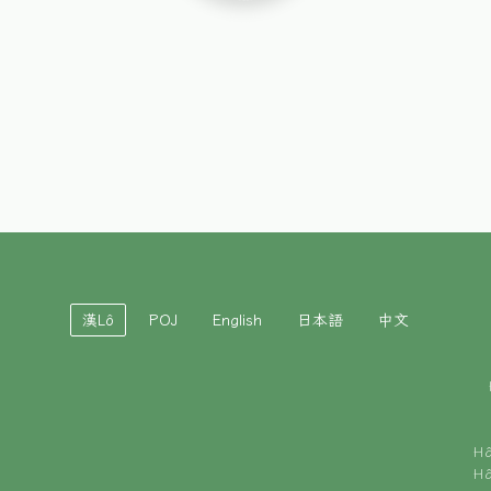
漢Lô
POJ
English
日本語
中文
H
H