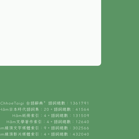
ChhoeTaigi 台語辭典⁺ 語詞總數：1361791
Hâm日本時代語詞集：20。語詞總數：41564
Hâm紙冊索引：4。語詞總數：131509
Hâm文學著作索引：4。語詞總數：12640
âm線頂文字媒體索引：9。語詞總數：302566
âm線頂影片媒體索引：4。語詞總數：432040