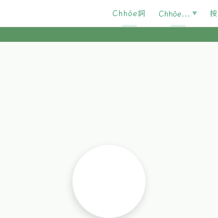
Chhōe詞
按
Chhōe...