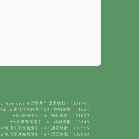
ChhoeTaigi 台語辭典⁺ 語詞總數：1361791
Hâm日本時代語詞集：20。語詞總數：41564
Hâm紙冊索引：4。語詞總數：131509
Hâm文學著作索引：4。語詞總數：12640
âm線頂文字媒體索引：9。語詞總數：302566
âm線頂影片媒體索引：4。語詞總數：432040