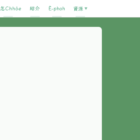
怎Chhōe
紹介
È-phoh
資源