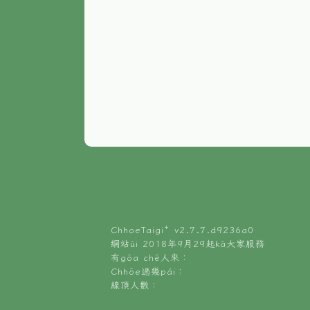
ChhoeTaigi⁺ v
2.7.7.d9236a0
網站ùi 2018年9月29起kā大家服務
有gōa chē人來：
Chhōe過幾pái：
線頂人數：