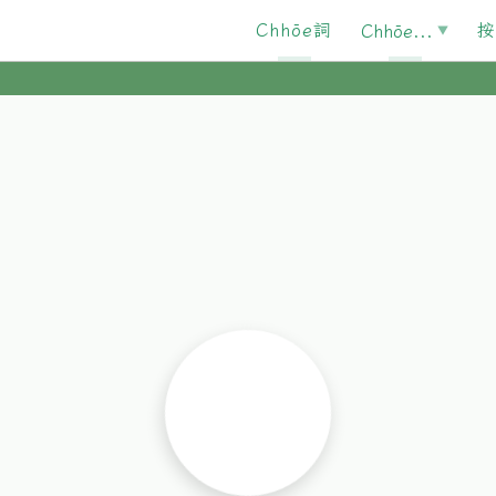
Chhōe詞
按
Chhōe...