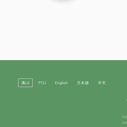
漢Lô
POJ
English
日本語
中文
H
H