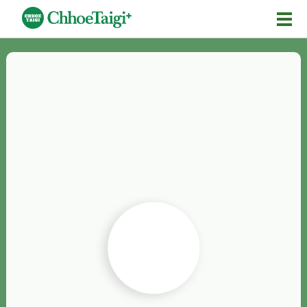
Mĕ-n
Chhōe詞
Chhōe...
Chhōe見本
Chhōe助數詞
Chhōe全文
Chhōe資料集
按怎Chhōe
紹介