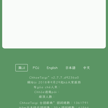
È-phoh
資源
📖
ChhoeTaigi⁺ 冊讀á
🐮
台文牛--哥
📚
台語文記憶
🏛️
白話字博物館
漢Lô
POJ
English
日本語
中文
🐶
狗公會曉學台語
ChhoeTaigi⁺ v
2.7.7.d9236a0
🎪
台文博覽會
網站ùi 2018年9月29起kā大家服務
有gōa chē人來：
🍜
Chhōe過幾pái：
台文雞絲麵
線頂人數：
ChhoeTaigi 台語辭典⁺ 語詞總數：1361791
Hâm日本時代語詞集：20。語詞總數：41564