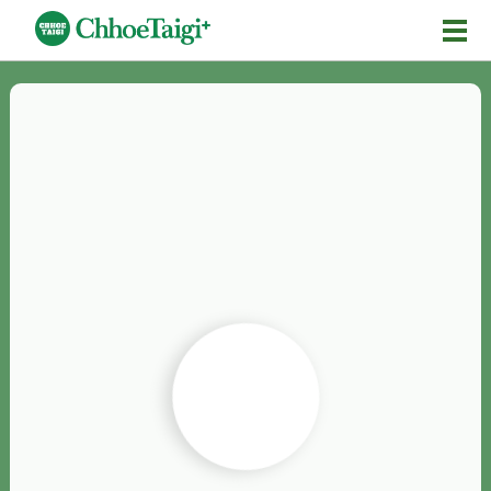
Mĕ-n
Chhōe詞
Chhōe...
Chhōe見本
Chhōe助數詞
Chhōe全文
Chhōe資料集
按怎Chhōe
紹介