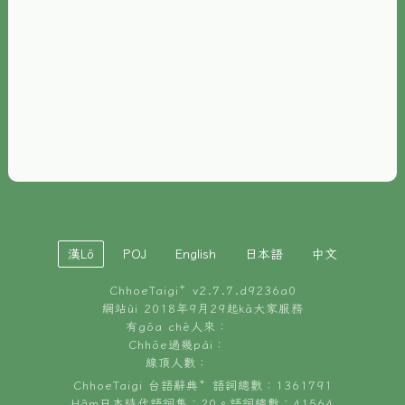
È-phoh
資源
📖
ChhoeTaigi⁺ 冊讀á
🐮
台文牛--哥
📚
台語文記憶
🏛️
白話字博物館
漢Lô
POJ
English
日本語
中文
🐶
狗公會曉學台語
ChhoeTaigi⁺ v
2.7.7.d9236a0
🎪
台文博覽會
網站ùi 2018年9月29起kā大家服務
有gōa chē人來：
🍜
Chhōe過幾pái：
台文雞絲麵
線頂人數：
ChhoeTaigi 台語辭典⁺ 語詞總數：1361791
Hâm日本時代語詞集：20。語詞總數：41564