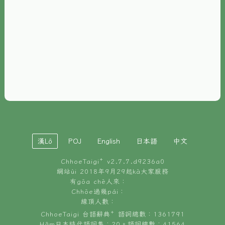
È-phoh
資源
📖
ChhoeTaigi⁺ 冊讀á
🐮
台文牛--哥
📚
台語文記憶
🏛️
白話字博物館
漢Lô
POJ
English
日本語
中文
🐶
狗公會曉學台語
ChhoeTaigi⁺ v
2.7.7.d9236a0
🎪
台文博覽會
網站ùi 2018年9月29起kā大家服務
有gōa chē人來：
🍜
Chhōe過幾pái：
台文雞絲麵
線頂人數：
ChhoeTaigi 台語辭典⁺ 語詞總數：1361791
Hâm日本時代語詞集：20。語詞總數：41564