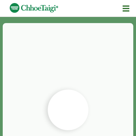
Mĕ-n
Chhōe詞
Chhōe...
Chhōe見本
Chhōe助數詞
Chhōe全文
Chhōe資料集
按怎Chhōe
紹介